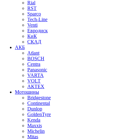
Rial
RST
Sparco
Tech-Line
Venti
Евродиск
КиК
СКАД
АКБ
Atlant
BOSCH
Centra
Panasonic
VARTA
VOLT
АКТЕХ
Мотошины
Bridgestone
Continental
Dunlop
GoldenTyre
Kenda
Maxxis
Michelin
Mitas