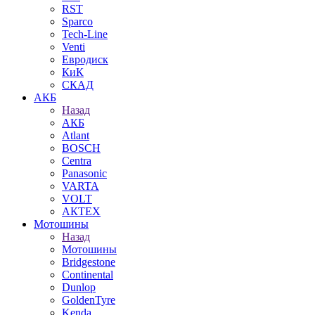
RST
Sparco
Tech-Line
Venti
Евродиск
КиК
СКАД
АКБ
Назад
АКБ
Atlant
BOSCH
Centra
Panasonic
VARTA
VOLT
АКТЕХ
Мотошины
Назад
Мотошины
Bridgestone
Continental
Dunlop
GoldenTyre
Kenda