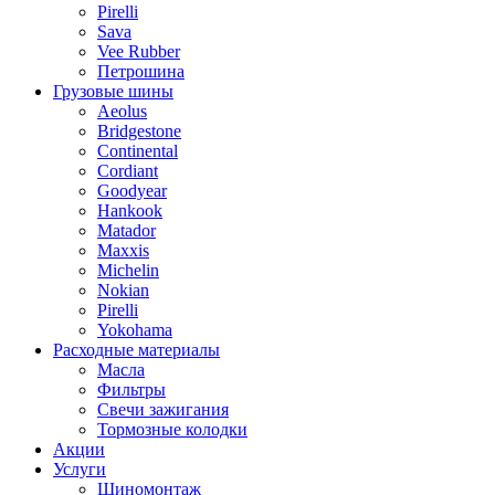
Pirelli
Sava
Vee Rubber
Петрошина
Грузовые шины
Aeolus
Bridgestone
Continental
Cordiant
Goodyear
Hankook
Matador
Maxxis
Michelin
Nokian
Pirelli
Yokohama
Расходные материалы
Масла
Фильтры
Свечи зажигания
Тормозные колодки
Акции
Услуги
Шиномонтаж