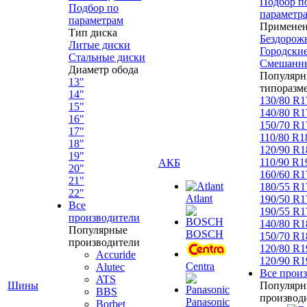
Подбор п
Подбор по
параметр
параметрам
Примене
Тип диска
Бездорож
Литые диски
Городски
Стальные диски
Смешанн
Диаметр обода
Популярн
13"
типоразм
14"
130/80 R1
15"
140/80 R1
16"
150/70 R1
17"
110/80 R1
18"
120/90 R1
19"
110/90 R1
АКБ
20"
160/60 R1
21"
180/55 R1
22"
Atlant
190/50 R1
Все
190/55 R1
производители
140/80 R1
Популярные
BOSCH
150/70 R1
производители
120/80 R1
Accuride
120/90 R1
Centra
Alutec
Все прои
ATS
Шины
Популярн
BBS
производ
Panasonic
Borbet