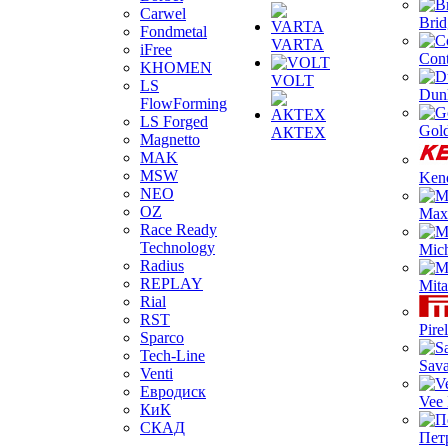
Carwel
Brid
Fondmetal
VARTA
iFree
Cont
KHOMEN
VOLT
LS
Dun
FlowForming
LS Forged
Gol
АКТЕХ
Magnetto
MAK
MSW
Ken
NEO
OZ
Max
Race Ready
Technology
Mich
Radius
REPLAY
Mita
Rial
RST
Pirel
Sparco
Tech-Line
Sav
Venti
Евродиск
Vee
КиК
СКАД
Пет