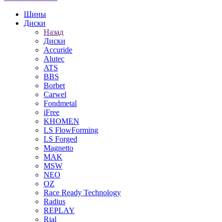
Шины
Диски
Назад
Диски
Accuride
Alutec
ATS
BBS
Borbet
Carwel
Fondmetal
iFree
KHOMEN
LS FlowForming
LS Forged
Magnetto
MAK
MSW
NEO
OZ
Race Ready Technology
Radius
REPLAY
Rial