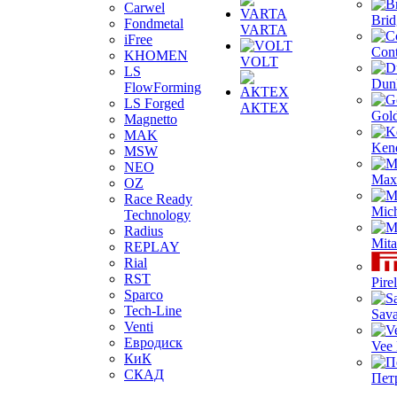
Carwel
Brid
Fondmetal
VARTA
iFree
Cont
KHOMEN
VOLT
LS
Dun
FlowForming
LS Forged
АКТЕХ
Gol
Magnetto
MAK
Ken
MSW
NEO
Max
OZ
Race Ready
Mich
Technology
Radius
Mita
REPLAY
Rial
RST
Pirel
Sparco
Tech-Line
Sav
Venti
Евродиск
Vee
КиК
СКАД
Пет