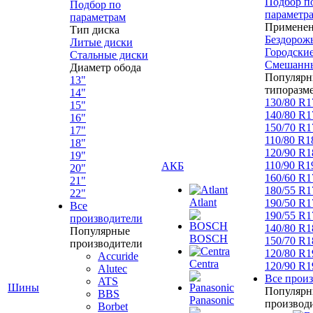
Подбор п
Подбор по
параметр
параметрам
Примене
Тип диска
Бездорож
Литые диски
Городски
Стальные диски
Смешанн
Диаметр обода
Популярн
13"
типоразм
14"
130/80 R1
15"
140/80 R1
16"
150/70 R1
17"
110/80 R1
18"
120/90 R1
19"
110/90 R1
АКБ
20"
160/60 R1
21"
180/55 R1
22"
Atlant
190/50 R1
Все
190/55 R1
производители
140/80 R1
Популярные
BOSCH
150/70 R1
производители
120/80 R1
Accuride
Centra
120/90 R1
Alutec
Все прои
ATS
Шины
Популярн
BBS
Panasonic
производ
Borbet