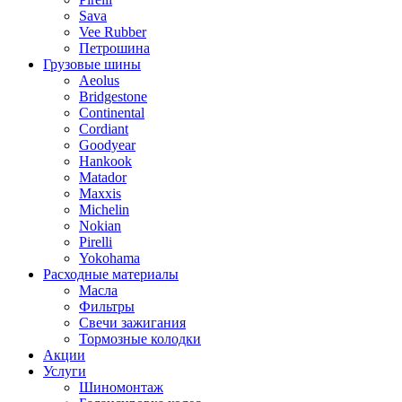
Sava
Vee Rubber
Петрошина
Грузовые шины
Aeolus
Bridgestone
Continental
Cordiant
Goodyear
Hankook
Matador
Maxxis
Michelin
Nokian
Pirelli
Yokohama
Расходные материалы
Масла
Фильтры
Свечи зажигания
Тормозные колодки
Акции
Услуги
Шиномонтаж