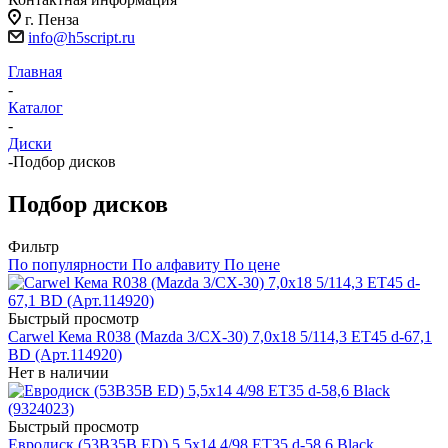
г. Пенза
info@h5script.ru
Главная
-
Каталог
-
Диски
-
Подбор дисков
Подбор дисков
Фильтр
По популярности
По алфавиту
По цене
Быстрый просмотр
Carwel Кема R038 (Mazda 3/CX-30) 7,0x18 5/114,3 ET45 d-67,1
BD (Арт.114920)
Нет в наличии
Быстрый просмотр
Евродиск (53B35B ED) 5,5x14 4/98 ET35 d-58,6 Black