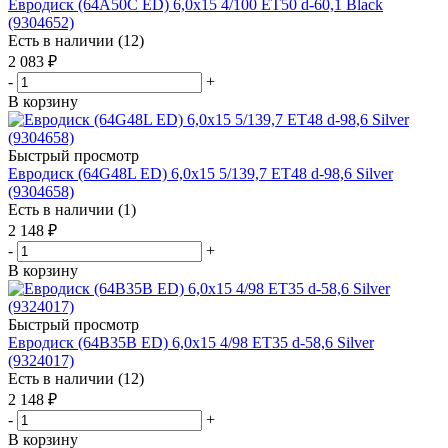
Евродиск (64A50C ED) 6,0x15 4/100 ET50 d-60,1 Black
(9304652)
Есть в наличии (12)
2 083
₽
-
+
В корзину
Быстрый просмотр
Евродиск (64G48L ED) 6,0x15 5/139,7 ET48 d-98,6 Silver
(9304658)
Есть в наличии (1)
2 148
₽
-
+
В корзину
Быстрый просмотр
Евродиск (64B35B ED) 6,0x15 4/98 ET35 d-58,6 Silver
(9324017)
Есть в наличии (12)
2 148
₽
-
+
В корзину