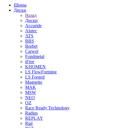
Шины
Диски
Назад
Диски
Accuride
Alutec
ATS
BBS
Borbet
Carwel
Fondmetal
iFree
KHOMEN
LS FlowForming
LS Forged
Magnetto
MAK
MSW
NEO
OZ
Race Ready Technology
Radius
REPLAY
Rial