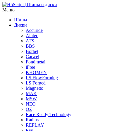
Меню
Шины
Диски
Accuride
Alutec
ATS
BBS
Borbet
Carwel
Fondmetal
iFree
KHOMEN
LS FlowForming
LS Forged
Magnetto
MAK
MSW
NEO
OZ
Race Ready Technology
Radius
REPLAY
Rial