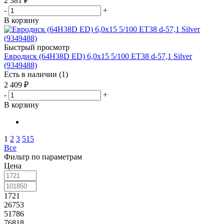
2 381
₽
-
+
В корзину
Быстрый просмотр
Евродиск (64H38D ED) 6,0x15 5/100 ET38 d-57,1 Silver
(9349488)
Есть в наличии (1)
2 409
₽
-
+
В корзину
1
2
3
515
Все
Фильтр по параметрам
Цена
1721
26753
51786
76818