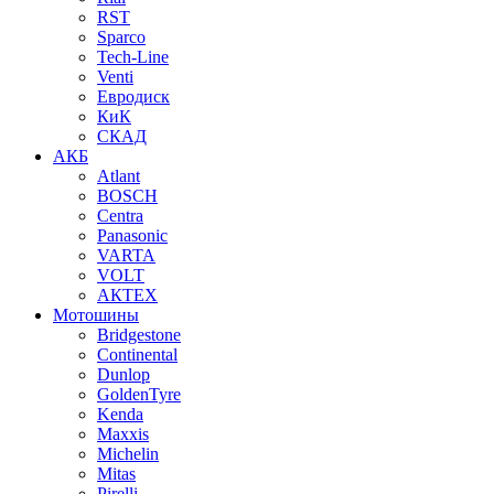
RST
Sparco
Tech-Line
Venti
Евродиск
КиК
СКАД
АКБ
Atlant
BOSCH
Centra
Panasonic
VARTA
VOLT
АКТЕХ
Мотошины
Bridgestone
Continental
Dunlop
GoldenTyre
Kenda
Maxxis
Michelin
Mitas
Pirelli