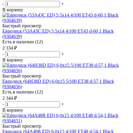
-
+
В корзину
Быстрый просмотр
Евродиск (53A43C ED) 5,5x14 4/100 ET43 d-60,1 Black
(9304639)
Есть в наличии (12)
2 334
₽
-
+
В корзину
Быстрый просмотр
Евродиск (64H38D ED) 6,0x15 5/100 ET38 d-57,1 Black
(9304656)
Есть в наличии (12)
2 344
₽
-
+
В корзину
Быстрый просмотр
Евродиск (64A48R ED) 6,0x15 4/100 ET48 d-54,1 Black