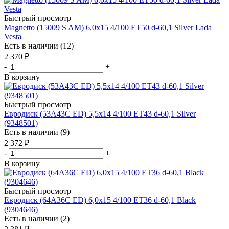
Быстрый просмотр
Magnetto (15009 S AM) 6,0x15 4/100 ET50 d-60,1 Silver Lada
Vesta
Есть в наличии (12)
2 370
₽
-
+
В корзину
Быстрый просмотр
Евродиск (53A43C ED) 5,5x14 4/100 ET43 d-60,1 Silver
(9348501)
Есть в наличии (9)
2 372
₽
-
+
В корзину
Быстрый просмотр
Евродиск (64A36C ED) 6,0x15 4/100 ET36 d-60,1 Black
(9304646)
Есть в наличии (2)