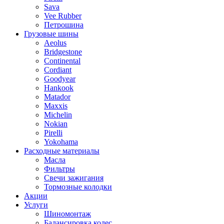
Sava
Vee Rubber
Петрошина
Грузовые шины
Aeolus
Bridgestone
Continental
Cordiant
Goodyear
Hankook
Matador
Maxxis
Michelin
Nokian
Pirelli
Yokohama
Расходные материалы
Масла
Фильтры
Свечи зажигания
Тормозные колодки
Акции
Услуги
Шиномонтаж
Балансировка колес