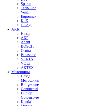
Sparco
Tech-Line
Venti
Евродиск
КиК
СКАД
АКБ
Назад
АКБ
Atlant
BOSCH
Centra
Panasonic
VARTA
VOLT
АКТЕХ
Мотошины
Назад
Мотошины
Bridgestone
Continental
Dunlop
GoldenTyre
Kenda
Maxxis