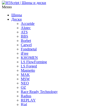
Меню
Шины
Диски
Accuride
Alutec
ATS
BBS
Borbet
Carwel
Fondmetal
iFree
KHOMEN
LS FlowForming
LS Forged
Magnetto
MAK
MSW
NEO
OZ
Race Ready Technology
Radius
REPLAY
Rial