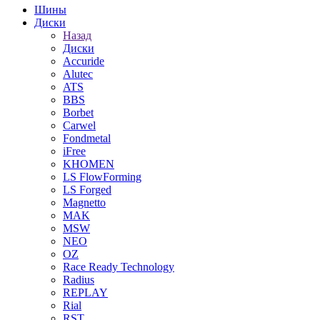
Шины
Диски
Назад
Диски
Accuride
Alutec
ATS
BBS
Borbet
Carwel
Fondmetal
iFree
KHOMEN
LS FlowForming
LS Forged
Magnetto
MAK
MSW
NEO
OZ
Race Ready Technology
Radius
REPLAY
Rial
RST