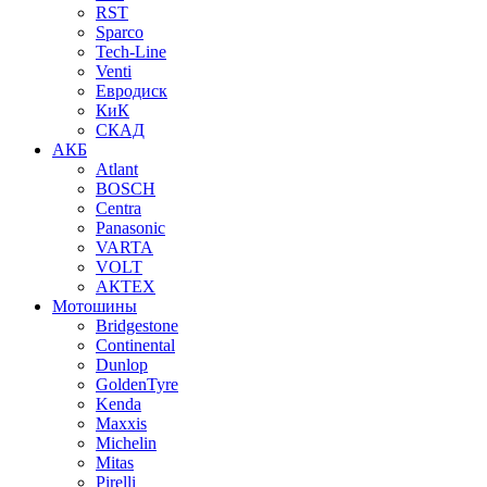
RST
Sparco
Tech-Line
Venti
Евродиск
КиК
СКАД
АКБ
Atlant
BOSCH
Centra
Panasonic
VARTA
VOLT
АКТЕХ
Мотошины
Bridgestone
Continental
Dunlop
GoldenTyre
Kenda
Maxxis
Michelin
Mitas
Pirelli