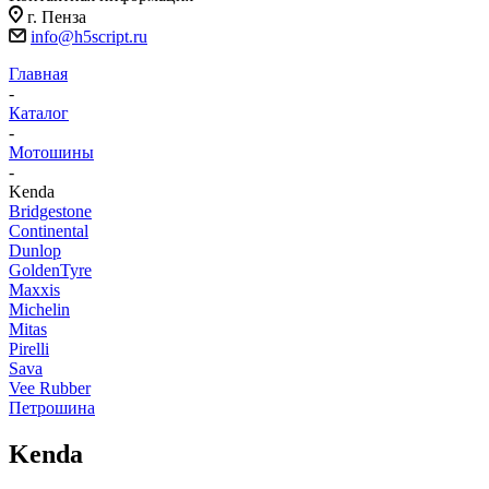
г. Пенза
info@h5script.ru
Главная
-
Каталог
-
Мотошины
-
Kenda
Bridgestone
Continental
Dunlop
GoldenTyre
Maxxis
Michelin
Mitas
Pirelli
Sava
Vee Rubber
Петрошина
Kenda