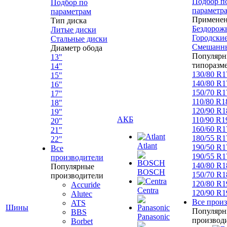
Подбор п
Подбор по
параметр
параметрам
Примене
Тип диска
Бездорож
Литые диски
Городски
Стальные диски
Смешанн
Диаметр обода
Популярн
13"
типоразм
14"
130/80 R1
15"
140/80 R1
16"
150/70 R1
17"
110/80 R1
18"
120/90 R1
19"
АКБ
110/90 R1
20"
160/60 R1
21"
180/55 R1
22"
Atlant
190/50 R1
Все
190/55 R1
производители
140/80 R1
Популярные
BOSCH
150/70 R1
производители
120/80 R1
Accuride
Centra
120/90 R1
Alutec
Все прои
ATS
Шины
Популярн
BBS
Panasonic
производ
Borbet