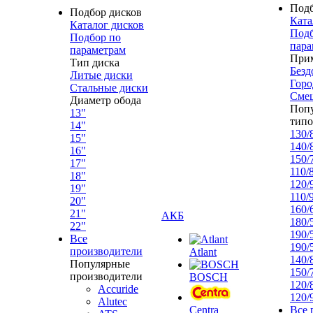
Под
Подбор дисков
Ката
Каталог дисков
Подб
Подбор по
пара
параметрам
При
Тип диска
Безд
Литые диски
Горо
Стальные диски
Сме
Диаметр обода
Поп
13"
типо
14"
130/
15"
140/
16"
150/
17"
110/
18"
120/
19"
110/
20"
160/
21"
АКБ
180/
22"
190/
Все
190/
производители
Atlant
140/
Популярные
150/
производители
BOSCH
120/
Accuride
120/
Alutec
Centra
Все 