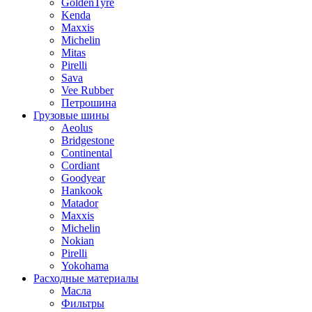
GoldenTyre
Kenda
Maxxis
Michelin
Mitas
Pirelli
Sava
Vee Rubber
Петрошина
Грузовые шины
Aeolus
Bridgestone
Continental
Cordiant
Goodyear
Hankook
Matador
Maxxis
Michelin
Nokian
Pirelli
Yokohama
Расходные материалы
Масла
Фильтры