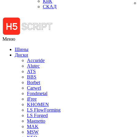
КиК
СКАД
Меню
Шины
Диски
Accuride
Alutec
ATS
BBS
Borbet
Carwel
Fondmetal
iFree
KHOMEN
LS FlowForming
LS Forged
Magnetto
MAK
MSW