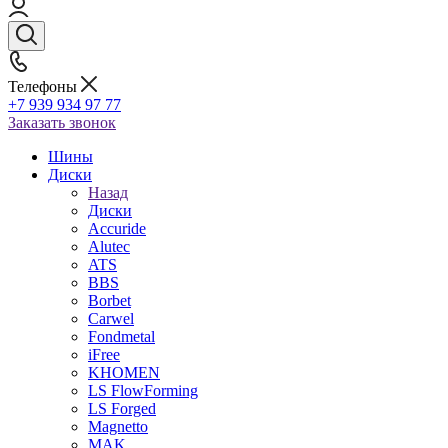
Телефоны
+7 939 934 97 77
Заказать звонок
Шины
Диски
Назад
Диски
Accuride
Alutec
ATS
BBS
Borbet
Carwel
Fondmetal
iFree
KHOMEN
LS FlowForming
LS Forged
Magnetto
MAK