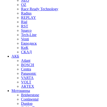
NEO
OZ
Race Ready Technology
Radius
REPLAY
Rial
RST
Sparco
Tech-Line
Venti
Евродиск
КиК
СКАД
АКБ
Atlant
BOSCH
Centra
Panasonic
VARTA
VOLT
АКТЕХ
Мотошины
Bridgestone
Continental
Dunlop