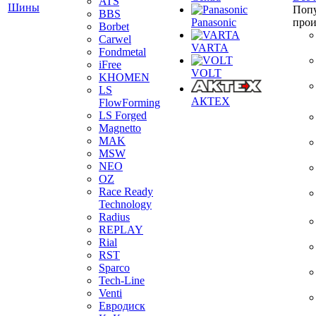
ATS
Шины
Поп
BBS
Panasonic
прои
Borbet
Carwel
VARTA
Fondmetal
iFree
VOLT
KHOMEN
LS
АКТЕХ
FlowForming
LS Forged
Magnetto
MAK
MSW
NEO
OZ
Race Ready
Technology
Radius
REPLAY
Rial
RST
Sparco
Tech-Line
Venti
Евродиск