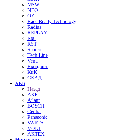
MSW
NEO
OZ
Race Ready Technology
Radius
REPLAY
Rial
RST
Sparco
Tech-Line
Venti
Евродиск
КиК
СКАД
АКБ
Назад
АКБ
Atlant
BOSCH
Centra
Panasonic
VARTA
VOLT
АКТЕХ
Мотошины